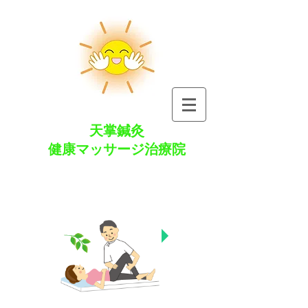
天掌
鍼灸
健康マッサージ治療院