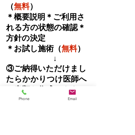
（
無料
）
＊概要説明＊ご利用さ
れる方の状態の確認＊
方針の決定
＊お試し施術（
無料
）
↓
③ご納得いただけまし
たらかかりつけ医師へ
の書類を作成します。
（ご同意依頼書、報告
Phone
Email
書）
↓
④お医者様にご同意の