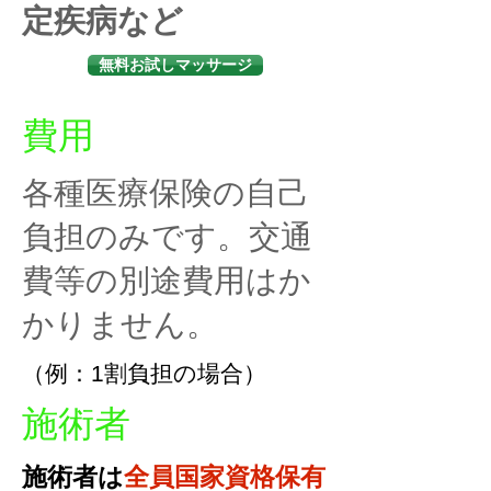
定疾病など
無料お試しマッサージ
​費用
各種医療保険の自己
負担のみです。交通
費等の別途費用はか
かりません。
（例：​1割負担の場合）
​施術者
施術者は
全員国家資格保有